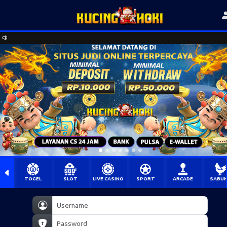
TOGEL
SLOT
LIVE CASINO
SPORT
ARCADE
SABU