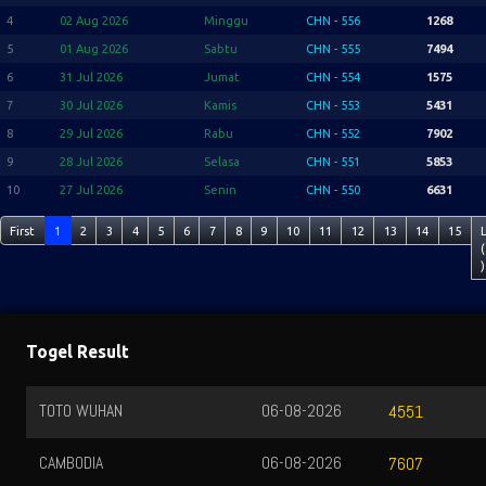
4
02 Aug 2026
Minggu
CHN - 556
1268
5
01 Aug 2026
Sabtu
CHN - 555
7494
6
31 Jul 2026
Jumat
CHN - 554
1575
7
30 Jul 2026
Kamis
CHN - 553
5431
8
29 Jul 2026
Rabu
CHN - 552
7902
9
28 Jul 2026
Selasa
CHN - 551
5853
10
27 Jul 2026
Senin
CHN - 550
6631
First
1
2
3
4
5
6
7
8
9
10
11
12
13
14
15
(
)
Togel Result
TOTO WUHAN
06-08-2026
4551
CAMBODIA
06-08-2026
7607