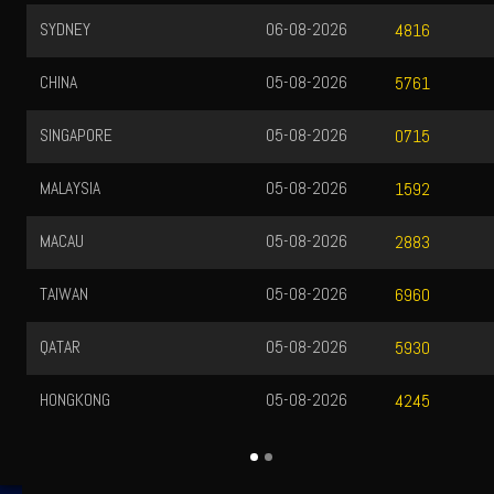
SYDNEY
06-08-2026
4816
CHINA
05-08-2026
5761
SINGAPORE
05-08-2026
0715
MALAYSIA
05-08-2026
1592
MACAU
05-08-2026
2883
TAIWAN
05-08-2026
6960
QATAR
05-08-2026
5930
HONGKONG
05-08-2026
4245