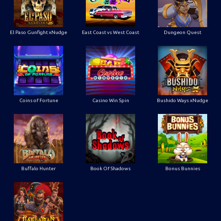
El Paso Gunfight xNudge
East Coast vs West Coast
Dungeon Quest
Coins of Fortune
Casino Win Spin
Bushido Ways xNudge
Buffalo Hunter
Book Of Shadows
Bonus Bunnies