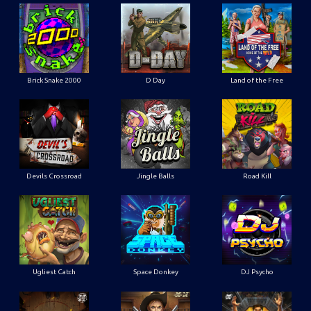
Brick Snake 2000
D Day
Land of the Free
Devils Crossroad
Jingle Balls
Road Kill
Ugliest Catch
Space Donkey
DJ Psycho