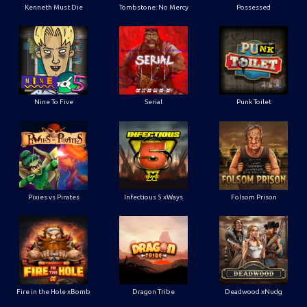
Kenneth Must Die
Tombstone: No Mercy
Possessed
Nine To Five
Serial
Punk Toilet
Pixies vs Pirates
Infectious 5 xWays
Folsom Prison
Fire in the Hole xBomb
Dragon Tribe
Deadwood xNudg