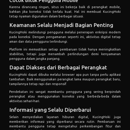
Cocok untuk Pengguna Mobile
Karena dirancang ringan, situs ini bekerja baik di perangkat mobile,
bahkan jika koneksi tidak terlalu kuat. Hal ini membuat KucingHoki
tetap nyaman digunakan dalam berbagai situasi.
Keamanan Selalu Menjadi Bagian Penting
KucingHoki melindungi pengguna melalui penerapan enkripsi modern
pada koneksi. Dengan pengamanan seperti ini, aktivitas digital tetap
aman dan data pengguna terlindungi.
Platform ini memastikan setiap pembaruan tidak hanya meningkatkan
stabilitas, tetapi juga menambah perlindungan demi kenyamanan
pengguna dalam jangka panjang.
Dapat Diakses dari Berbagai Perangkat
KucingHoki dapat dibuka melalui browser apa pun tanpa perlu aplikasi
tambahan. Baik menggunakan perangkat lama maupun perangkat baru,
tampilannya tetap rapi dan responsif.
Pendekatan ini sangat membantu pengguna yang sering berpindah
perangkat atau menggunakan koneksi yang berbeda-beda dalam
aktivitas sehari-hari.
Informasi yang Selalu Diperbarui
Selain menyediakan layanan hiburan digital, KucingHoki juga
memberikan informasi yang diperbarui secara rutin. Pembaruan ini
membantu pengguna tetap mengetahui perkembangan fitur dan