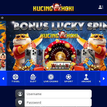
TOGEL
SLOT
LIVE CASINO
SPORT
ARCADE
SABU