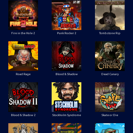
Fire in the Hole 2
Punk Rocker 2
Tombstone Rip
Road Rage
Blood & Shadow
Dead Canary
Blood & Shadow 2
Stockholm Syndrome
Skate or Die