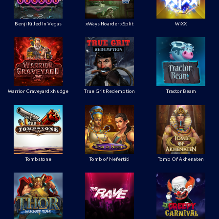
Benji Killed In Vegas
xWays Hoarder xSplit
WiXX
Warrior Graveyard xNudge
True Grit Redemption
Tractor Beam
Tombstone
Tomb of Nefertiti
Tomb Of Akhenaten