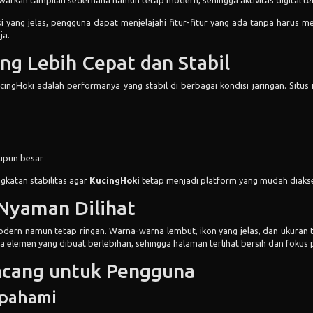
igital yang dirancang untuk memberikan pengalaman online yang lebih ring
arkan tampilan sederhana namun tetap modern, sehingga aktivitas digital ter
si yang jelas, pengguna dapat menjelajahi fitur-fitur yang ada tanpa haru
ja.
g Lebih Cepat dan Stabil
ingHoki adalah performanya yang stabil di berbagai kondisi jaringan. Situs 
upun besar
gkatan stabilitas agar
KucingHoki
tetap menjadi platform yang mudah diaks
Nyaman Dilihat
dern namun tetap ringan. Warna-warna lembut, ikon yang jelas, dan ukuran
 elemen yang dibuat berlebihan, sehingga halaman terlihat bersih dan fokus 
ancang untuk Pengguna
ipahami