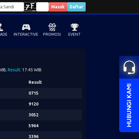
Masuk
Daftar
ADE
INTERACTIVE
PROMOSI
EVENT
WIB
, Result:
17:45 WIB
Result
0715
9120
3052
5964
3396