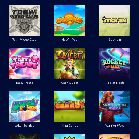
Toshi Video Club
Hop'n'Pop
Stick'em
Tasty Treats
Cash Quest
Rocket Reels
Joker Bombs
King Carrot
Warrior Ways