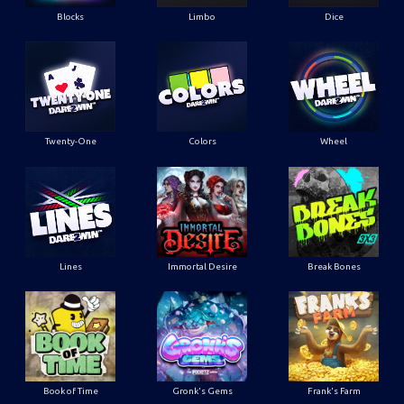
Blocks
Limbo
Dice
Twenty-One
Colors
Wheel
Lines
Immortal Desire
Break Bones
Book of Time
Gronk's Gems
Frank's Farm