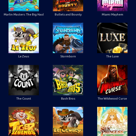
Marlin Masters: The Big Haul
Bullets and Bounty
Miami Mayhem
Le Zeus
Stormborn
The Luxe
The Count
Bash Bros
The Wildwood Curse