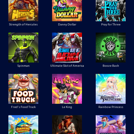
Strength of Hercules
Danny Dollar
Pray for Three
Ultimate Slot of America
Booze Bash
Spinman
Le King
Fred's Food Truck
Rainbow Princess