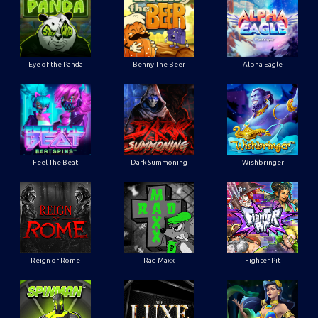
Eye of the Panda
Benny The Beer
Alpha Eagle
Feel The Beat
Dark Summoning
Wishbringer
Reign of Rome
Rad Maxx
Fighter Pit