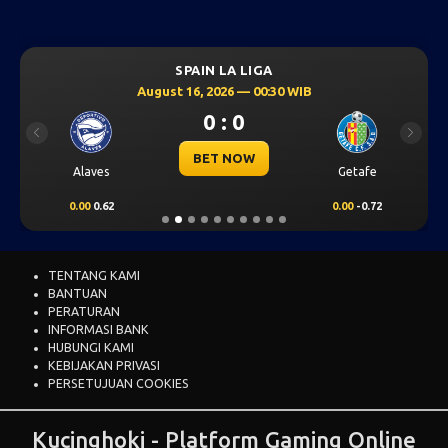
SPAIN LA LIGA
August 16, 2026 — 00:30 WIB
0 : 0
Previous
Next
BET NOW
Alaves
Getafe
0.00
0.62
0.00
-0.72
TENTANG KAMI
BANTUAN
PERATURAN
INFORMASI BANK
HUBUNGI KAMI
KEBIJAKAN PRIVASI
PERSETUJUAN COOKIES
Kucinghoki - Platform Gaming Online