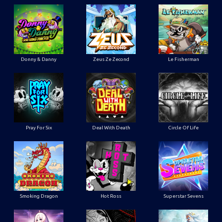
Donny & Danny
Zeus Ze Zecond
Le Fisherman
Pray For Six
Deal With Death
Circle Of Life
Smoking Dragon
Hot Ross
Superstar Sevens