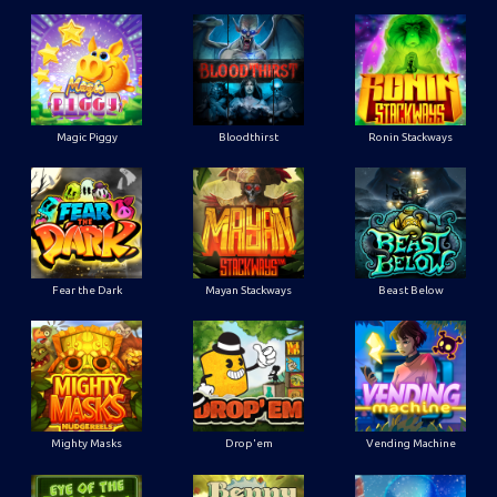
Magic Piggy
Bloodthirst
Ronin Stackways
Fear the Dark
Mayan Stackways
Beast Below
Mighty Masks
Drop'em
Vending Machine