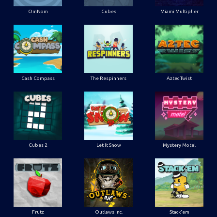
OmNom
Cubes
Miami Multiplier
Cash Compass
The Respinners
Aztec Twist
Cubes 2
Let It Snow
Mystery Motel
Frutz
Outlaws Inc.
Stack'em