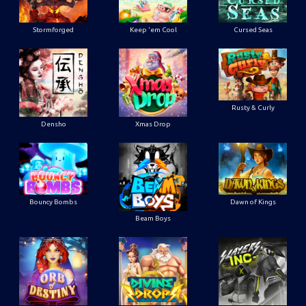
Stormforged
Keep 'em Cool
Cursed Seas
Rusty & Curly
Densho
Xmas Drop
Bouncy Bombs
Dawn of Kings
Beam Boys