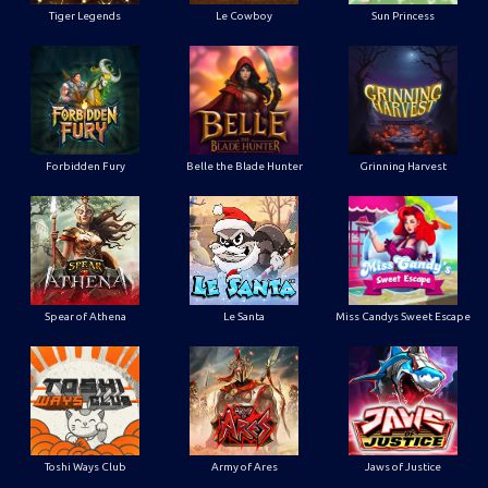
Tiger Legends
Le Cowboy
Sun Princess
Forbidden Fury
Belle the Blade Hunter
Grinning Harvest
Spear of Athena
Le Santa
Miss Candys Sweet Escape
Toshi Ways Club
Army of Ares
Jaws of Justice