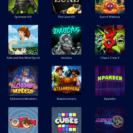
Spinman H.V
The Luxe H.V
Eye of Medusa
Aiko and the Wind Spirit
Invictus
Chaos Crew 3
Alchemist Wonders
Steamrunners
Xpander