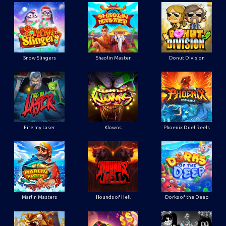
Snow Slingers
Shaolin Master
Donut Division
Fire my Laser
Klowns
Phoenix Duel Reels
Marlin Masters
Hounds of Hell
Dorks of the Deep