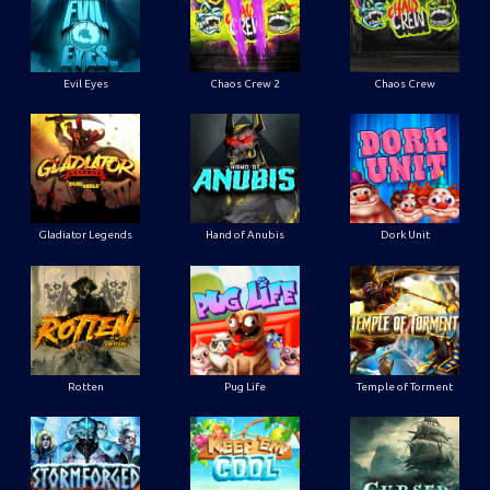
Evil Eyes
Chaos Crew 2
Chaos Crew
Gladiator Legends
Hand of Anubis
Dork Unit
Rotten
Pug Life
Temple of Torment