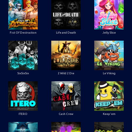
Fist Of Destruction
Life and Death
Jelly Slice
SixSixSix
2 Wild 2 Die
Le Viking
ITERO
Cash Crew
Keep'em