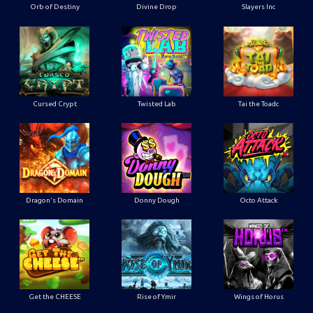
Orb of Destiny
Divine Drop
Slayers Inc
Cursed Crypt
Twisted Lab
Tai the Toadc
Dragon's Domain
Donny Dough
Octo Attack
Get the CHEESE
Rise of Ymir
Wings of Horus