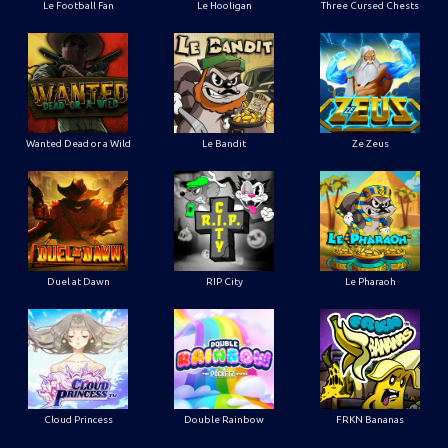
Le Football Fan
Le Hooligan
Three Cursed Chests
Wanted Dead or a Wild
Le Bandit
Ze Zeus
Duel at Dawn
RIP City
Le Pharaoh
Cloud Princess
Double Rainbow
FRKN Bananas