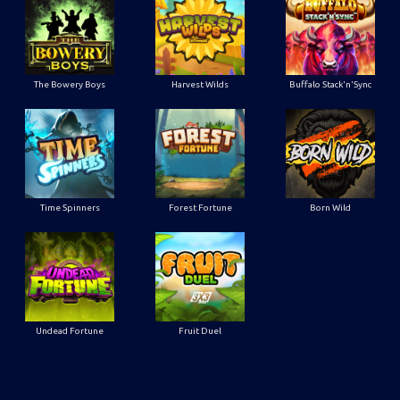
The Bowery Boys
Harvest Wilds
Buffalo Stack'n'Sync
Time Spinners
Forest Fortune
Born Wild
Undead Fortune
Fruit Duel