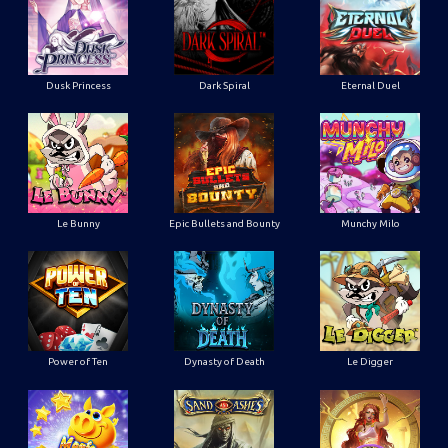
Dusk Princess
Dark Spiral
Eternal Duel
Le Bunny
Epic Bullets and Bounty
Munchy Milo
Power of Ten
Dynasty of Death
Le Digger