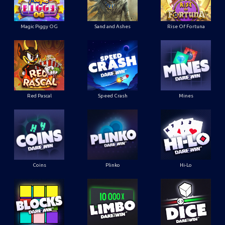
Magic Piggy OG
Sand and Ashes
Rise Of Fortuna
Red Pascal
Speed Crash
Mines
Coins
Plinko
Hi-Lo