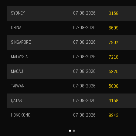
SYDNEY
07-08-2026
0158
CHINA
07-08-2026
6699
SINGAPORE
07-08-2026
7907
MALAYSIA
07-08-2026
7218
MACAU
07-08-2026
5825
TAIWAN
07-08-2026
5838
QATAR
07-08-2026
3158
HONGKONG
07-08-2026
9943