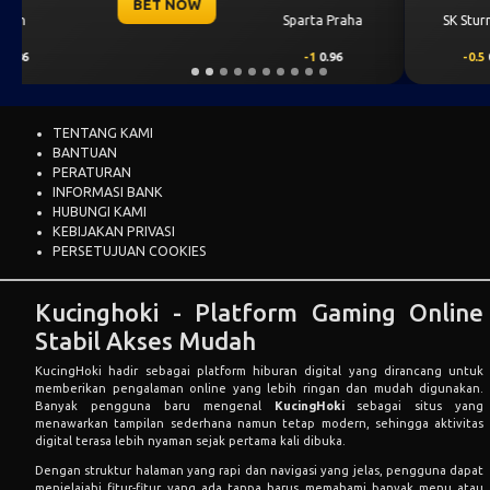
BET NOW
SK Sturm Graz
Fenerbahce
-0.5
0.95
0.5
0.87
TENTANG KAMI
BANTUAN
PERATURAN
INFORMASI BANK
HUBUNGI KAMI
KEBIJAKAN PRIVASI
PERSETUJUAN COOKIES
Kucinghoki - Platform Gaming Online
Stabil Akses Mudah
KucingHoki hadir sebagai platform hiburan digital yang dirancang untuk
memberikan pengalaman online yang lebih ringan dan mudah digunakan.
Banyak pengguna baru mengenal
KucingHoki
sebagai situs yang
menawarkan tampilan sederhana namun tetap modern, sehingga aktivitas
digital terasa lebih nyaman sejak pertama kali dibuka.
Dengan struktur halaman yang rapi dan navigasi yang jelas, pengguna dapat
menjelajahi fitur-fitur yang ada tanpa harus memahami banyak menu atau