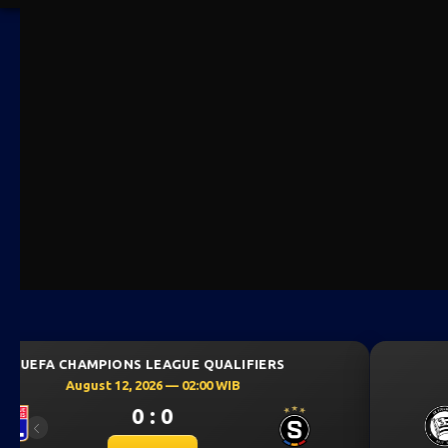
UEFA CHAMPIONS LEAGUE QUALIFIERS
August 12, 2026 — 01:30 WIB
0 : 0
Previous
Ne