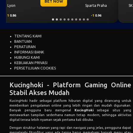
BET NOW
SK Sturm Graz
Fenerbahce
-0.5
0.95
0.5
0.87
TENTANG KAMI
BANTUAN
PERATURAN
INFORMASI BANK
HUBUNGI KAMI
KEBIJAKAN PRIVASI
PERSETUJUAN COOKIES
Kucinghoki - Platform Gaming Online
Stabil Akses Mudah
KucingHoki hadir sebagai platform hiburan digital yang dirancang untuk
memberikan pengalaman online yang lebih ringan dan mudah digunakan.
Banyak pengguna baru mengenal
KucingHoki
sebagai situs yang
menawarkan tampilan sederhana namun tetap modern, sehingga aktivitas
digital terasa lebih nyaman sejak pertama kali dibuka.
Dengan struktur halaman yang rapi dan navigasi yang jelas, pengguna dapat
menjelajahi fitur-fitur yang ada tanpa harus memahami banyak menu atau