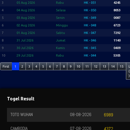
3
05 Aug 2026
Rabu
HK - 051
4245
4
04 Aug 2026
Selasa
HK - 050
8053
5
03 Aug 2026
Senin
HK - 049
0087
6
02 Aug 2026
Minggu
HK - 048
6723
7
01 Aug 2026
Sabtu
HK - 047
7292
8
31 Jul 2026
Jumat
HK - 046
1140
9
30 Jul 2026
Kamis
HK - 045
0409
10
29 Jul 2026
Rabu
HK - 044
5305
First
1
2
3
4
5
6
7
8
9
10
11
12
13
14
15
(
)
Togel Result
TOTO WUHAN
08-08-2026
6989
CAMBODIA
07-08-2026
4372