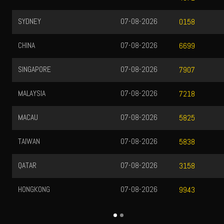
SYDNEY
07-08-2026
0158
CHINA
07-08-2026
6699
SINGAPORE
07-08-2026
7907
MALAYSIA
07-08-2026
7218
MACAU
07-08-2026
5825
TAIWAN
07-08-2026
5838
QATAR
07-08-2026
3158
HONGKONG
07-08-2026
9943