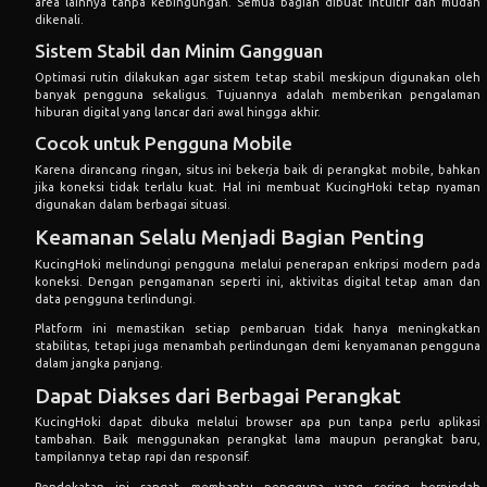
area lainnya tanpa kebingungan. Semua bagian dibuat intuitif dan mudah
dikenali.
Sistem Stabil dan Minim Gangguan
Optimasi rutin dilakukan agar sistem tetap stabil meskipun digunakan oleh
banyak pengguna sekaligus. Tujuannya adalah memberikan pengalaman
hiburan digital yang lancar dari awal hingga akhir.
Cocok untuk Pengguna Mobile
Karena dirancang ringan, situs ini bekerja baik di perangkat mobile, bahkan
jika koneksi tidak terlalu kuat. Hal ini membuat KucingHoki tetap nyaman
digunakan dalam berbagai situasi.
Keamanan Selalu Menjadi Bagian Penting
KucingHoki melindungi pengguna melalui penerapan enkripsi modern pada
koneksi. Dengan pengamanan seperti ini, aktivitas digital tetap aman dan
data pengguna terlindungi.
Platform ini memastikan setiap pembaruan tidak hanya meningkatkan
stabilitas, tetapi juga menambah perlindungan demi kenyamanan pengguna
dalam jangka panjang.
Dapat Diakses dari Berbagai Perangkat
KucingHoki dapat dibuka melalui browser apa pun tanpa perlu aplikasi
tambahan. Baik menggunakan perangkat lama maupun perangkat baru,
tampilannya tetap rapi dan responsif.
Pendekatan ini sangat membantu pengguna yang sering berpindah