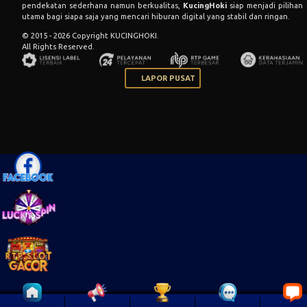
pendekatan sederhana namun berkualitas,
KucingHoki
siap menjadi pilihan
utama bagi siapa saja yang mencari hiburan digital yang stabil dan ringan.
© 2015 - 2026 Copyright KUCINGHOKI.
All Rights Reserved.
LAPOR PUSAT