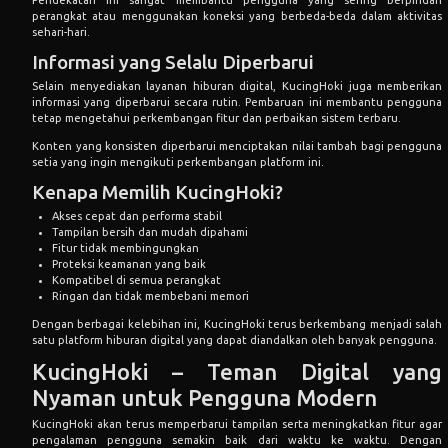
perangkat atau menggunakan koneksi yang berbeda-beda dalam aktivitas
sehari-hari.
Informasi yang Selalu Diperbarui
Selain menyediakan layanan hiburan digital, KucingHoki juga memberikan
informasi yang diperbarui secara rutin. Pembaruan ini membantu pengguna
tetap mengetahui perkembangan fitur dan perbaikan sistem terbaru.
Konten yang konsisten diperbarui menciptakan nilai tambah bagi pengguna
setia yang ingin mengikuti perkembangan platform ini.
Kenapa Memilih KucingHoki?
Akses cepat dan performa stabil
Tampilan bersih dan mudah dipahami
Fitur tidak membingungkan
Proteksi keamanan yang baik
Kompatibel di semua perangkat
Ringan dan tidak membebani memori
Dengan berbagai kelebihan ini, KucingHoki terus berkembang menjadi salah
satu platform hiburan digital yang dapat diandalkan oleh banyak pengguna.
KucingHoki – Teman Digital yang
Nyaman untuk Pengguna Modern
KucingHoki akan terus memperbarui tampilan serta meningkatkan fitur agar
pengalaman pengguna semakin baik dari waktu ke waktu. Dengan