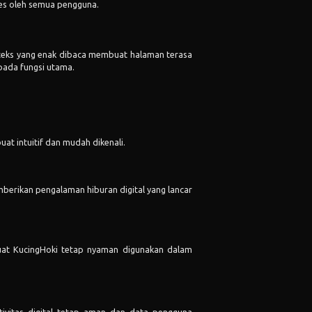
es oleh semua pengguna.
 teks yang enak dibaca membuat halaman terasa
pada fungsi utama.
at intuitif dan mudah dikenali.
mberikan pengalaman hiburan digital yang lancar
embuat KucingHoki tetap nyaman digunakan dalam