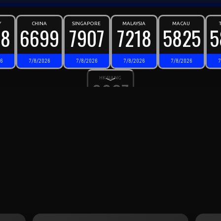
Y
CHINA
SINGAPORE
MALAYSIA
MACAU
58
6699
7907
7218
5825
5
26
7/8/2026
7/8/2026
7/8/2026
7/8/2026
7
HK SIANG
8867
7/8/2026