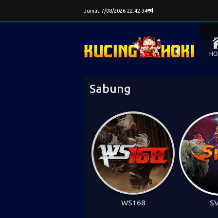
Jumat 7/08/2026 22:42:35
HO
Sabung
WS168
S