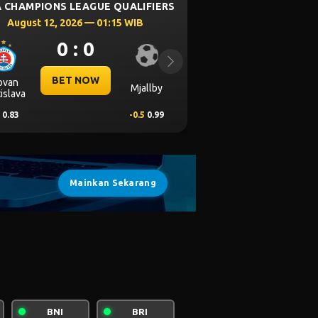
FOOTBALL F24 INTERNATIONAL
FRIENDLY
August 8, 2026 — 05:45 WIB
0 : 0
Next
BET NOW
elgium
e-Poland
5
-0.91
0.5
0.67
Mainkan Sekarang