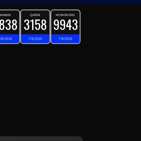
TAIWAN
QATAR
HONGKONG
838
3158
9943
/8/2026
7/8/2026
7/8/2026