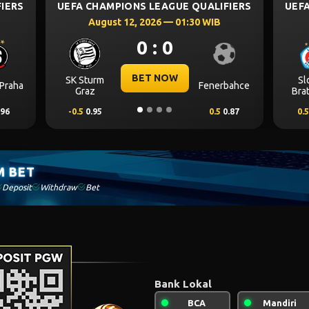
IERS
E-FOOTBALL F24 ELITE CLUB FRIENDLY
E-
August 8, 2026 — 05:30 WIB
0 : 1
BET NOW
Saint-
e-Atletico
e-Inter Milan
oise
Madrid
e-B
1.00
0.00
0.49
0.00
-0.73
-0.
M BET
Deposit
Withdraw
Bet
Bank Lokal