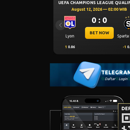
UEFA CHAMPIONS LEAGUE QUALIF
August 11, 2026 — 22:59 WIB
0 : 0
Previous
BET NOW
Union 
Bodo Glimt
Gill
0.75
0.82
-0.75
TELEGRA
Daftar
Login