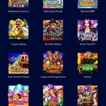
Neptune Treasure
Wild Giant Panda
Phoenix 888
Crypto Mania
Bushido Blade
Enter The KTV
Just Jewels Deluxe
Lucky God Progressive
Archer