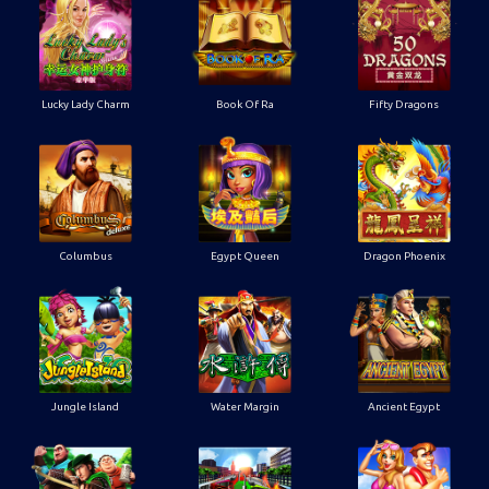
Lucky Lady Charm
Book Of Ra
Fifty Dragons
Columbus
Egypt Queen
Dragon Phoenix
Jungle Island
Water Margin
Ancient Egypt