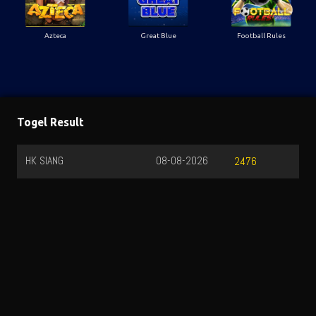
Azteca
Great Blue
Football Rules
Togel Result
HK SIANG
08-08-2026
2476