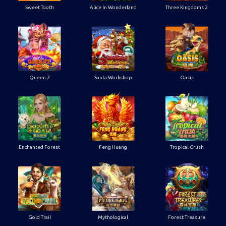
Sweet Tooth
Alice In Wonderland
Three Kingdoms 2
Queen 2
Santa Workshop
Oasis
Enchanted Forest
Feng Huang
Tropical Crush
Gold Trail
Mythological
Forest Treasure