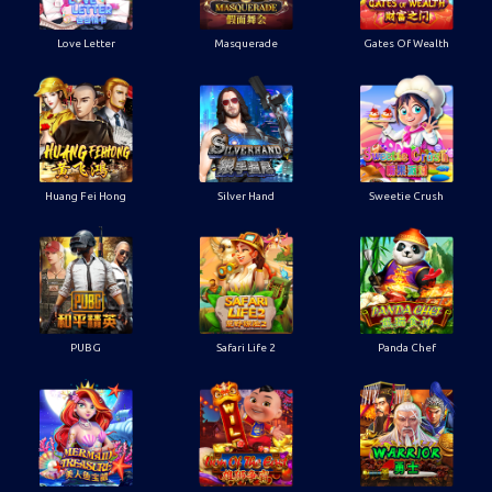
Love Letter
Masquerade
Gates Of Wealth
Huang Fei Hong
Silver Hand
Sweetie Crush
PUBG
Safari Life 2
Panda Chef