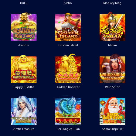
HuLu
Sicbo
Monkey King
Aladdin
Golden Island
Mulan
Happy Buddha
Golden Rooster
Wild Spirit
Arctic Treasure
Fei Long Zai Tian
Santa Surprise