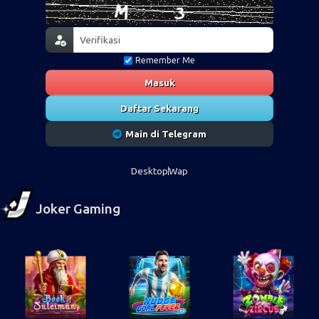
Remember Me
Masuk
Daftar Sekarang
Main di Telegram
Desktop
Wap
Joker Gaming