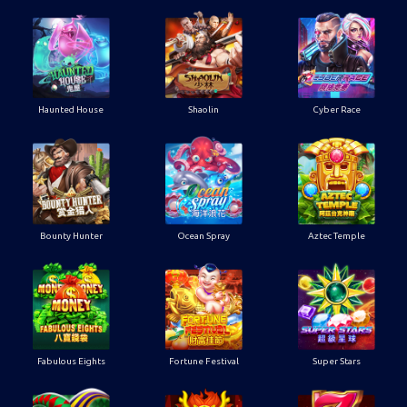
Haunted House
Shaolin
Cyber Race
Bounty Hunter
Ocean Spray
Aztec Temple
Fabulous Eights
Fortune Festival
Super Stars