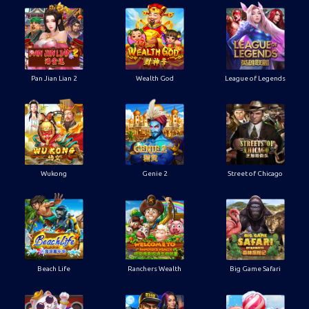
Pan Jian Lian 2
Wealth God
League of Legends
Wukong
Genie 2
Street of Chicago
Beach Life
Ranchers Wealth
Big Game Safari